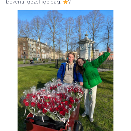
bovenal gezellige dag!
?