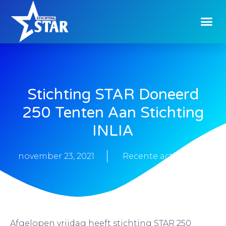
Stichting STAR Doneerd
250 Tenten Aan Stichting
INLIA
november 23, 2021
Recente activiteiten
Afgelopen vrijdag heeft stichting STAR 250