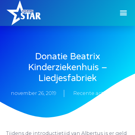
Donatie Beatrix
Kinderziekenhuis –
Liedjesfabriek
november 26, 2019
Recente activiteiten
Tijdens de introductietijd van Albertus is er geld