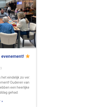
o evenement!
23
et eindelijk zo ver:
ement! Ouderen van
hebben een heerlijke
ddag gehad.
 »