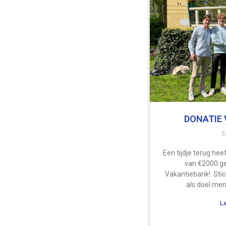
DONATIE 
3
Een tijdje terug he
van €2000 ge
Vakantiebank! Stic
als doel me
L