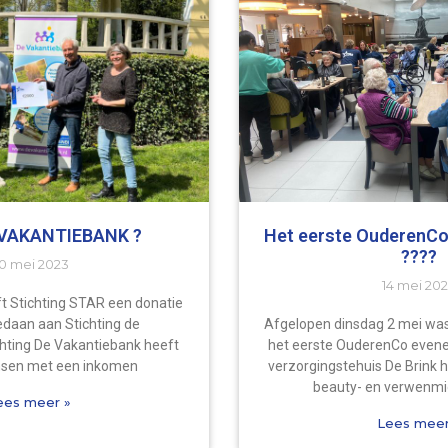
VAKANTIEBANK ?
Het eerste OuderenC
????
0 mei 2023
14 mei 20
eft Stichting STAR een donatie
daan aan Stichting de
Afgelopen dinsdag 2 mei was h
hting De Vakantiebank heeft
het eerste OuderenCo even
nsen met een inkomen
verzorgingstehuis De Brink 
beauty- en verwenmi
ees meer »
Lees meer