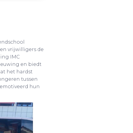
kendschool
 vrijwilligers de
ting IMC
nieuwing en biedt
at het hardst
jongeren tussen
 gemotiveerd hun