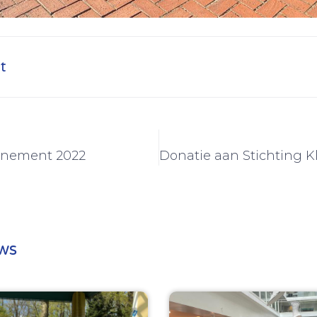
t
nement 2022
ws