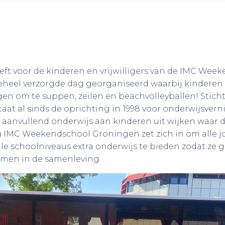
eft voor de kinderen en vrijwilligers van de IMC Wee
eel verzorgde dag georganiseerd waarbij kinderen en
en om te suppen, zeilen en beachvolleyballen! Stich
at al sinds de oprichting in 1998 voor onderwijsver
, aanvullend onderwijs aan kinderen uit wijken waar d
ng IMC Weekendschool Groningen zet zich in om alle 
 alle schoolniveaus extra onderwijs te bieden zodat ze
men in de samenleving.