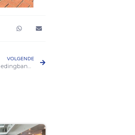
VOLGENDE
Donatie aan Stichting Kledingbank De Zeecontainer en de Voedselbank!