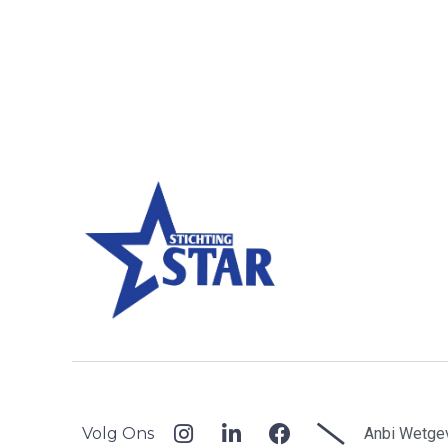
Volg Ons
Anbi Wetge